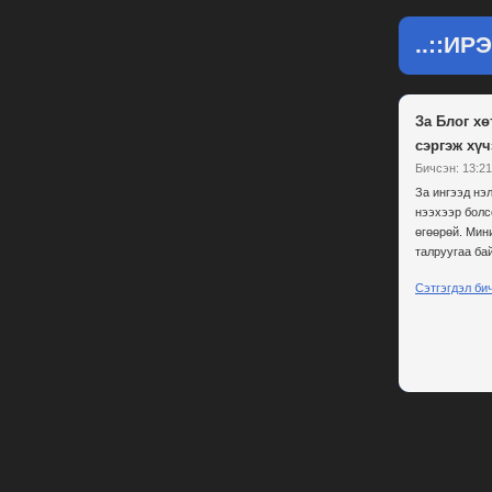
..::ИР
За Блог х
сэргэж хүч
Бичсэн: 13:21
За ингээд нэ
нээхээр болс
өгөөрөй. Мин
талруугаа ба
Сэтгэгдэл би