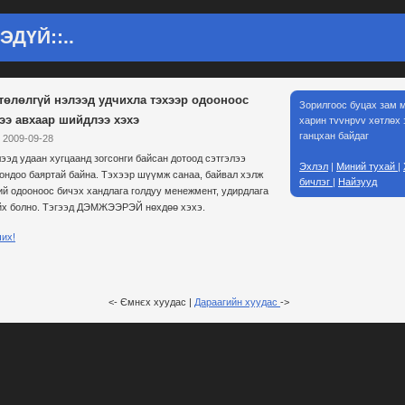
ЭЭДҮЙ::..
өтөлөлгүй нэлээд удчихла тэхээр одооноос
Зорилгоос буцах зам м
ээ авхаар шийдлээ хэхэ
харин тvvнрvv хөтлөх
ганцхан байдаг
 2009-09-28
лээд удаан хугцаанд зогсонги байсан дотоод сэтгэлээ
Эхлэл
|
Миний тухай
|
ондоо баяртай байна. Тэхээр шүүмж санаа, байвал хэлж
бичлэг
|
Найзууд
ий одооноос бичэх хандлага голдуу менежмент, удирдлага
йх болно. Тэгээд ДЭМЖЭЭРЭЙ нөхдөө хэхэ.
чих!
<-
Ємнєх хуудас
|
Дараагийн хуудас
->