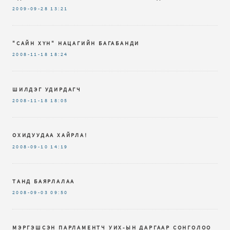
2009-09-28
13:21
"САЙН ХҮН" НАЦАГИЙН БАГАБАНДИ
2008-11-18
18:24
ШИЛДЭГ УДИРДАГЧ
2008-11-18
18:05
ОХИДУУДАА ХАЙРЛА!
2008-09-10
14:19
ТАНД БАЯРЛАЛАА
2008-09-03
09:50
МЭРГЭШСЭН ПАРЛАМЕНТЧ УИХ-ЫН ДАРГААР СОНГОЛОО