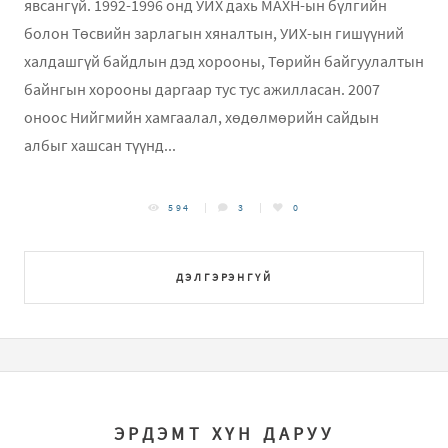
явсангүй. 1992-1996 онд УИХ дахь МАХН-ын бүлгийн
болон Төсвийн зарлагын хяналтын, УИХ-ын гишүүний
халдашгүй байдлын дэд хорооны, Төрийн байгуулалтын
байнгын хорооны даргаар тус тус ажилласан. 2007
оноос Нийгмийн хамгаалал, хөдөлмөрийн сайдын
албыг хашсан түүнд...
594
3
0
ДЭЛГЭРЭНГҮЙ
ЭРДЭМТ ХҮН ДАРУУ