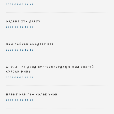
2008-09-02
14:49
ЭРДЭМТ ХҮН ДАРУУ
2008-09-02
13:07
ЯАЖ САЙХАН АМЬДРАХ ВЭ?
2008-09-02
12:13
АНУ-ЫН ИХ ДЭЭД СУРГУУЛИУУДАД 9 ЖИЛ ҮНЭГҮЙ
СУРСАН МИНЬ
2008-09-02
12:01
НАРЫГ НАР ГЭЖ ХЭЛЬЕ ҮНЭН
2008-09-02
11:22