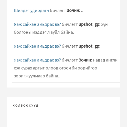
Шилдэг удирдагч
бичлэгт
Зочин:
..
Яаж сайхан амьдрах вэ?
бичлэгт
upshot_gp:
хүн
болгоны мэддэг л зүйл байна.
Яаж сайхан амьдрах вэ?
бичлэгт
upshot_gp:
Яаж сайхан амьдрах вэ?
бичлэгт
Зочин:
надад англи
хэл сурах аргыг олоод өгөөч би өөрийгөө
зоригжуулмаар байна...
АНУ-ын их дээд сургуулиуудад 9 жил үнэгүй сурсан
минь
бичлэгт
luna:
Ёооё ямар их уйгагүй оролдлого
вэ...
ХОЛБООСУУД
АНУ-ын их дээд сургуулиуудад 9 жил үнэгүй сурсан