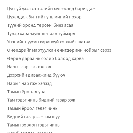
Цусгүй үхэл сэтгэлийн хүлээсэнд баригдаж
Цухалдаж битгий гунь миний нөхөр
Түүний оронд төрсөн биеэ асаа
Түнэр харанхуйг шатаан түймэрд
Үнэнийг нуусан харанхуй хөвчийг шатаа
Өнөөдрийг мартуулсан өчигдөрийн нойрыг сэрээ
Өөрөө дараа нь солир болоод харва
Нарыг сар гэж хэлээд
Дээрхийн диваажинд бүү оч
Нарыг нар гэж хэлээд
Тамын ёроолд уна
Там гэдэг чинь бидний газар ээж
Тамын ёроол гэдэг чинь
Бидний газар ээж юм шүү
Тамын зовлон гэдэг чинь