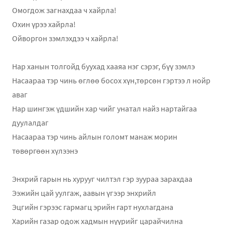
Омогдож загнахдаа ч хайрла!
Охин үрээ хайрла!
Ойворгон зэмлэхдээ ч хайрла!
Нар ханын толгойд буухад хааяа нэг сэрэг, бүү зэмлэ
Насаараа тэр чинь өглөө босох хүн,төрсөн гэртээ л нойр
аваг
Нар шингэж үдшийн хар чийг унатал найз нартайгаа
дуулалдаг
Насаараа тэр чинь айлын голомт манаж морин
төвөргөөн хүлээнэ
Энхрий гарын нь хурууг чилтэл гэр зуураа зарахдаа
Ээжийн цай уулгаж, аавын үгээр энхрийл
Эцгийн гэрээс гармагц эрийн гарт нухлагдана
Харийн газар одож хадмын нүүрийг царайчилна