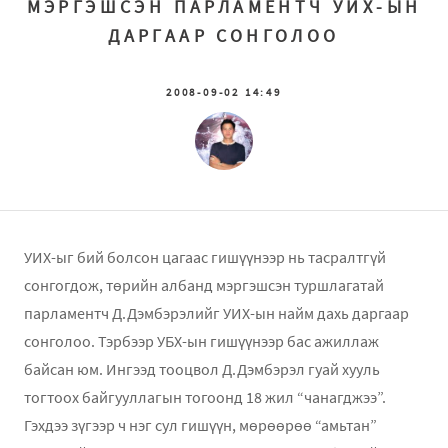
МЭРГЭШСЭН ПАРЛАМЕНТЧ УИХ-ЫН
ДАРГААР СОНГОЛОО
2008-09-02 14:49
УИХ-ыг бий болсон цагаас гишүүнээр нь тасралтгүй
сонгогдож, төрийн албанд мэргэшсэн туршлагатай
парламентч Д.Дэмбэрэлийг УИХ-ын найм дахь даргаар
сонголоо. Тэрбээр УБХ-ын гишүүнээр бас ажиллаж
байсан юм. Ингээд тооцвол Д.Дэмбэрэл гуай хууль
тогтоох байгууллагын тогоонд 18 жил “чанагджээ”.
Гэхдээ зүгээр ч нэг сул гишүүн, мөрөөрөө “амьтан”