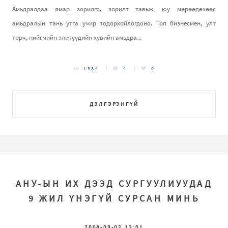
Амьдралдаа ямар зорилго, зорилт тавьж, юу мөрөөдөхөөс
амьдралын тань утга учир тодорхойлогдоно. Топ бизнесмен, улт
төрч, нийгмийн элитүүдийн хувийн амьдра...
1384
4
0
ДЭЛГЭРЭНГҮЙ
АНУ-ЫН ИХ ДЭЭД СУРГУУЛИУУДАД
9 ЖИЛ ҮНЭГҮЙ СУРСАН МИНЬ
2008-09-02 12:01