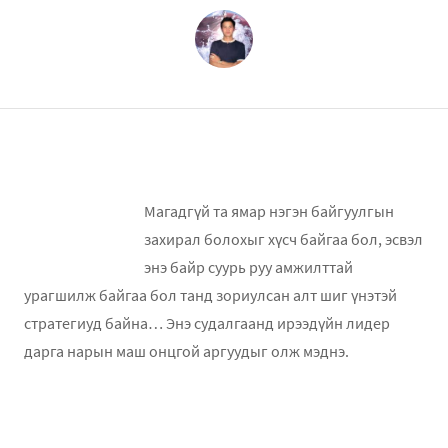
Магадгүй та ямар нэгэн байгуулгын
захирал болохыг хүсч байгаа бол, эсвэл
энэ байр суурь руу амжилттай
урагшилж байгаа бол танд зориулсан алт шиг үнэтэй
стратегиуд байна… Энэ судалгаанд ирээдүйн лидер
дарга нарын маш онцгой аргуудыг олж мэднэ.