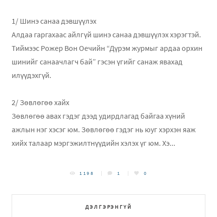
1/ Шинэ санаа дэвшүүлэх
Алдаа гаргахаас айлгүй шинэ санаа дэвшүүлэх хэрэгтэй.
Тиймээс Рожер Вон Оечийн “Дүрэм журмыг ардаа орхин
шинийг санаачлагч бай” гэсэн үгийг санаж явахад
илүүдэхгүй.
2/ Зөвлөгөө хайх
Зөвлөгөө авах гэдэг дээд удирдлагад байгаа хүний
ажлын нэг хэсэг юм. Зөвлөгөө гэдэг нь юуг хэрхэн яаж
хийх талаар мэргэжилтнүүдийн хэлэх үг юм. Хэ...
1198
1
0
ДЭЛГЭРЭНГҮЙ