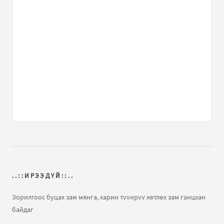
минь
бичлэгт
Зочин:
Tolgoi sain yumaa...
Танд баярлалаа
бичлэгт
Зочин:
АНУ-ын их дээд сургуулиуудад 9 жил үнэгүй сурсан
минь
бичлэгт
Зочин:
chi mundag yum
Яаж сайхан амьдрах вэ?
бичлэгт
Зочин:
..
Охидуудаа хайрла!
бичлэгт
hosko:
goy shuleg shuu
b.yvuuhulan.
Эрдэмт хүн даруу
бичлэгт
Зочин:
АНУ-ын их дээд сургуулиуудад 9 жил үнэгүй сурсан
..::ИРЭЭДҮЙ::..
минь
бичлэгт
tatah:
сувдмаа гэжийшдэ...
Зорилгоос буцах зам мянга, харин тvvнрvv хөтлөх зам ганцхан
байдаг
Эмэгтэйчүүд эрчүүдээс юу хүсдэг вэ?
бичлэгт
xvv: