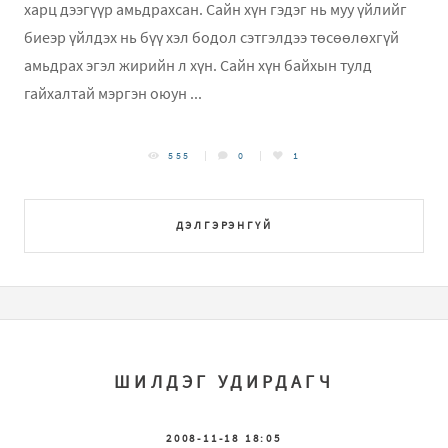
харц дээгүүр амьдрахсан. Сайн хүн гэдэг нь муу үйлийг
биеэр үйлдэх нь бүү хэл бодол сэтгэлдээ төсөөлөхгүй
амьдрах эгэл жирийн л хүн. Сайн хүн байхын тулд
гайхалтай мэргэн оюун ...
555
0
1
ДЭЛГЭРЭНГҮЙ
ШИЛДЭГ УДИРДАГЧ
2008-11-18 18:05