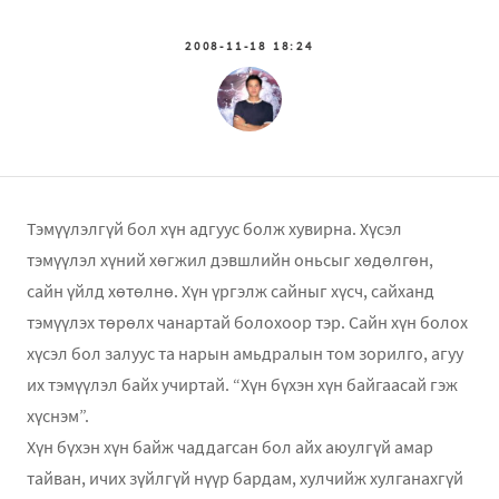
2008-11-18 18:24
Тэмүүлэлгүй бол хүн адгуус болж хувирна. Хүсэл
тэмүүлэл хүний хөгжил дэвшлийн оньсыг хөдөлгөн,
сайн үйлд хөтөлнө. Хүн үргэлж сайныг хүсч, сайханд
тэмүүлэх төрөлх чанартай болохоор тэр. Сайн хүн болох
хүсэл бол залуус та нарын амьдралын том зорилго, агуу
их тэмүүлэл байх учиртай. “Хүн бүхэн хүн байгаасай гэж
хүснэм”.
Хүн бүхэн хүн байж чаддагсан бол айх аюулгүй амар
тайван, ичих зүйлгүй нүүр бардам, хулчийж хулганахгүй