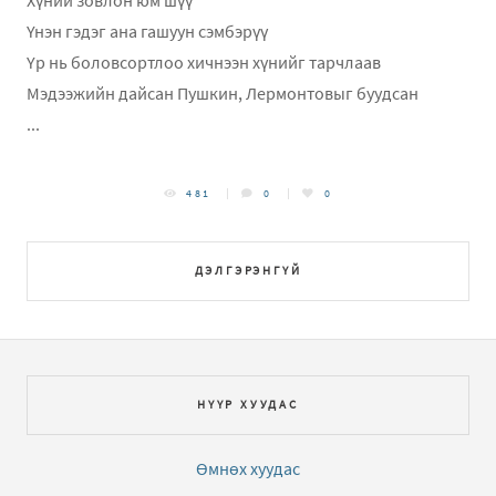
Хүний зовлон юм шүү
Үнэн гэдэг ана гашуун сэмбэрүү
Үр нь боловсортлоо хичнээн хүнийг тарчлаав
Мэдээжийн дайсан Пушкин, Лермонтовыг буудсан
...
481
0
0
ДЭЛГЭРЭНГҮЙ
НҮҮР ХУУДАС
Өмнөх хуудас