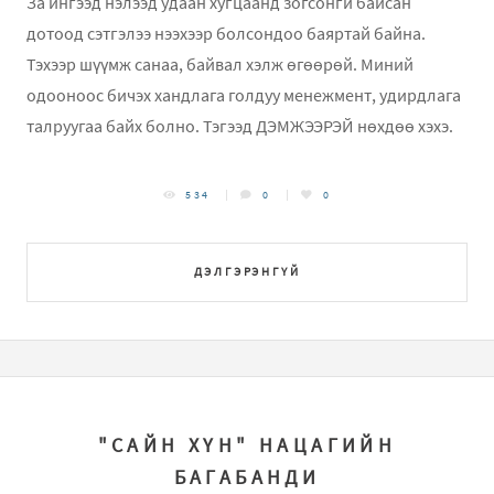
За ингээд нэлээд удаан хугцаанд зогсонги байсан
дотоод сэтгэлээ нээхээр болсондоо баяртай байна.
Тэхээр шүүмж санаа, байвал хэлж өгөөрөй. Миний
одооноос бичэх хандлага голдуу менежмент, удирдлага
талруугаа байх болно. Тэгээд ДЭМЖЭЭРЭЙ нөхдөө хэхэ.
534
0
0
ДЭЛГЭРЭНГҮЙ
"САЙН ХҮН" НАЦАГИЙН
БАГАБАНДИ