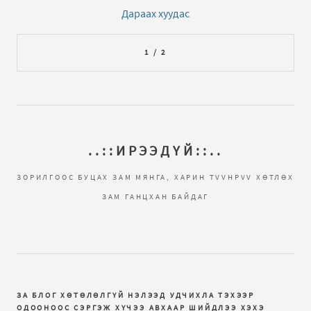
Дараах хуудас
1 / 2
..::ИРЭЭДҮЙ::..
ЗОРИЛГООС БУЦАХ ЗАМ МЯНГА, ХАРИН ТVVНРVV ХӨТЛӨХ
ЗАМ ГАНЦХАН БАЙДАГ
ЗА БЛОГ ХӨТӨЛӨЛГҮЙ НЭЛЭЭД УДЧИХЛА ТЭХЭЭР
ОДООНООС СЭРГЭЖ ХҮЧЭЭ АВХААР ШИЙДЛЭЭ ХЭХЭ