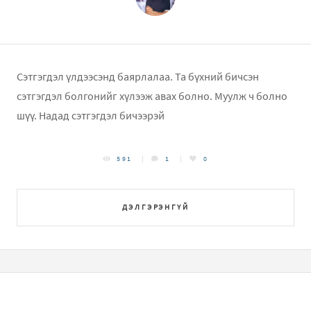
Сэтгэгдэл үлдээсэнд баярлалаа. Та бүхний бичсэн
сэтгэгдэл болгонийг хүлээж авах болно. Муулж ч болно
шүү. Надад сэтгэгдэл бичээрэй
591
1
0
ДЭЛГЭРЭНГҮЙ