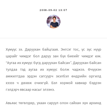
2008-09-02 13:07
Хүмүүс ээ. Даруухан байцгаая. Энгсэг тос, үс зүс нүүр
царайг чимдэг бол даруу зан бүх биеийг чимдэг юм.
“Аугаа их хүмүүс бүгд даруухан байсан”. Даруухан байсан
тулдаа тэд аугаа их хүмүүс болж чаджээ. Өчүүхэн
амжилтдаа эрдэн сагсуурч эхэлбэл өндрийн оргилд
хэзээ ч дөхөж очихгүй. Бэл хормой хавиар бэдрэн
гэлдэрч явсаар насыг элээнэ.
Авьяас төгөлдөр, ухаан саруул олон сайхан хүн архинд