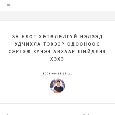
Цэс
ЗА БЛОГ ХӨТӨЛӨЛГҮЙ НЭЛЭЭД
УДЧИХЛА ТЭХЭЭР ОДООНООС
СЭРГЭЖ ХҮЧЭЭ АВХААР ШИЙДЛЭЭ
ХЭХЭ
2009-09-28 13:21