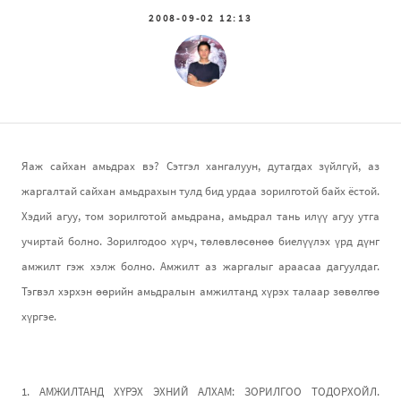
2008-09-02 12:13
Яаж сайхан амьдрах вэ? Сэтгэл хангалуун, дутагдах зүйлгүй, аз
жаргалтай сайхан амьдрахын тулд бид урдаа зорилготой байх ёстой.
Хэдий агуу, том зорилготой амьдрана, амьдрал тань илүү агуу утга
учиртай болно. Зорилгодоо хүрч, төлөвлөсөнөө биелүүлэх үрд дүнг
амжилт гэж хэлж болно. Амжилт аз жаргалыг араасаа дагуулдаг.
Тэгвэл хэрхэн өөрийн амьдралын амжилтанд хүрэх талаар зөвөлгөө
хүргэе.
1. АМЖИЛТАНД ХҮРЭХ ЭХНИЙ АЛХАМ: ЗОРИЛГОО ТОДОРХОЙЛ.