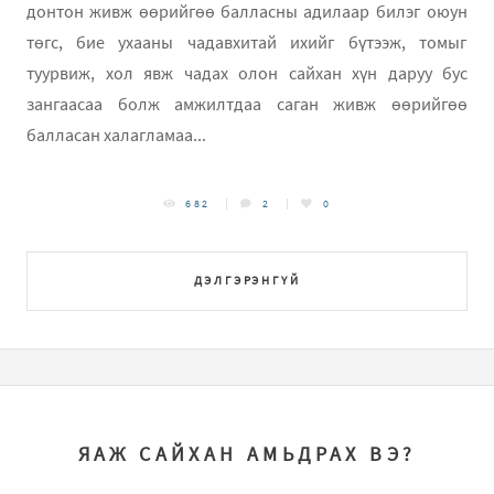
донтон живж өөрийгөө балласны адилаар билэг оюун
төгс, бие ухааны чадавхитай ихийг бүтээж, томыг
туурвиж, хол явж чадах олон сайхан хүн даруу бус
зангаасаа болж амжилтдаа саган живж өөрийгөө
балласан халагламаа...
682
2
0
ДЭЛГЭРЭНГҮЙ
ЯАЖ САЙХАН АМЬДРАХ ВЭ?