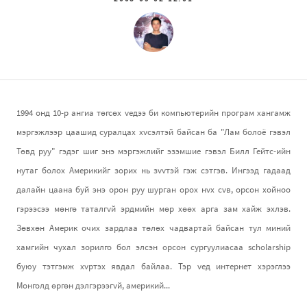
1994 онд 10-р ангиа төгсөх vедээ би компьютерийн програм хангамж
мэргэжлээр цаашид суралцах хvсэлтэй байсан ба "Лам болоё гэвэл
Төвд руу" гэдэг шиг энэ мэргэжлийг эзэмшие гэвэл Билл Гейтс-ийн
нутаг болох Америкийг зорих нь зvvтэй гэж сэтгэв. Ингээд гадаад
далайн цаана буй энэ орон руу шурган орох нvх сvв, орсон хойноо
гэрээсээ мөнгө таталгvй эрдмийн мөр хөөх арга зам хайж эхлэв.
Зөвхөн Америк очих зардлаа төлөх чадвартай байсан тул миний
хамгийн чухал зорилго бол элсэн орсон сургуулиасаа scholarship
буюу тэтгэмж хvртэх явдал байлаа. Тэр vед интернет хэрэглээ
Монголд өргөн дэлгэрээгvй, америкий...