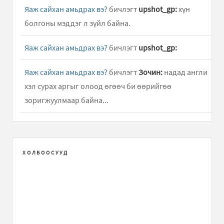
Яаж сайхан амьдрах вэ?
бичлэгт
upshot_gp:
хүн
болгоны мэддэг л зүйл байна.
Яаж сайхан амьдрах вэ?
бичлэгт
upshot_gp:
Яаж сайхан амьдрах вэ?
бичлэгт
Зочин:
надад англи
хэл сурах аргыг олоод өгөөч би өөрийгөө
зоригжуулмаар байна...
АНУ-ын их дээд сургуулиуудад 9 жил үнэгүй сурсан
минь
бичлэгт
luna:
Ёооё ямар их уйгагүй оролдлого
вэ...
ХОЛБООСУУД
АНУ-ын их дээд сургуулиуудад 9 жил үнэгүй сурсан
минь
бичлэгт
Зочин:
Tolgoi sain yumaa...
Танд баярлалаа
бичлэгт
Зочин: