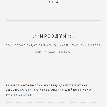
3 / 14
..::ИРЭЭДҮЙ::..
ЗОРИЛГООС БУЦАХ ЗАМ МЯНГА, ХАРИН ТVVНРVV ХӨТЛӨХ
ЗАМ ГАНЦХАН БАЙДАГ
ЗА БЛОГ ХӨТӨЛӨЛГҮЙ НЭЛЭЭД УДЧИХЛА ТЭХЭЭР
ОДООНООС СЭРГЭЖ ХҮЧЭЭ АВХААР ШИЙДЛЭЭ ХЭХЭ
2009-09-28
13:21