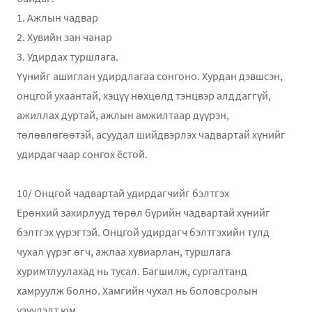
1. Ажлын чадвар
2. Хувийн зан чанар
3. Удирдах туршлага.
Үүнийг ашиглан удирдлагаа сонгоно. Хурдан дэвшсэн,
онцгой ухаантай, хэцүү нөхцөлд тэнцвэр алддаггүй,
ажиллах дуртай, ажлын амжилтаар дүүрэн,
төлөвлөгөөтэй, асуудал шийдвэрлэх чадвартай хүнийг
удирдагчаар сонгох ёстой.
10/ Онцгой чадвартай удирдагчийг бэлтгэх
Ерөнхий захирлууд төрөл бүрийн чадвартай хүнийг
бэлтгэх үүрэгтэй. Онцгой удирдагч бэлтгэхийн тулд
чухал үүрэг өгч, ажлаа хувиарлан, туршлага
хуримтлуулахад нь тусал. Багшилж, сургалтанд
хамруулж болно. Хамгийн чухал нь боловсролын
үзүүлэлт юм.