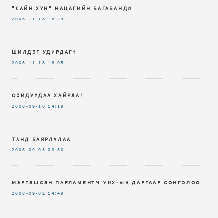
"САЙН ХҮН" НАЦАГИЙН БАГАБАНДИ
2008-11-18
18:24
ШИЛДЭГ УДИРДАГЧ
2008-11-18
18:05
ОХИДУУДАА ХАЙРЛА!
2008-09-10
14:19
ТАНД БАЯРЛАЛАА
2008-09-03
09:50
МЭРГЭШСЭН ПАРЛАМЕНТЧ УИХ-ЫН ДАРГААР СОНГОЛОО
2008-09-02
14:49