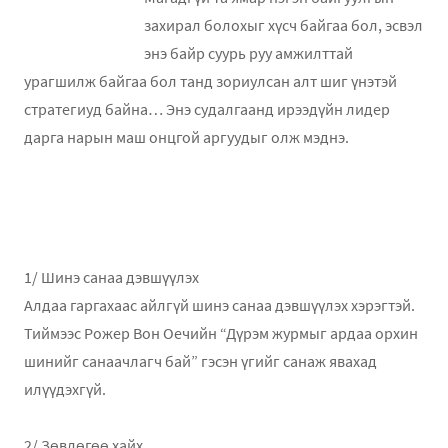
захирал болохыг хүсч байгаа бол, эсвэл
энэ байр суурь руу амжилттай
урагшилж байгаа бол танд зориулсан алт шиг үнэтэй
стратегиуд байна… Энэ судалгаанд ирээдүйн лидер
дарга нарын маш онцгой аргуудыг олж мэднэ.
1/ Шинэ санаа дэвшүүлэх
Алдаа гаргахаас айлгүй шинэ санаа дэвшүүлэх хэрэгтэй.
Тиймээс Рожер Вон Оечийн “Дүрэм журмыг ардаа орхин
шинийг санаачлагч бай” гэсэн үгийг санаж явахад
илүүдэхгүй.
2/ Зөвлөгөө хайх