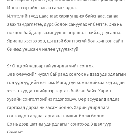
Ингэснээр айдсаасаа салж чадна.
Илтгэлийн үед цааснаас харж уншиж байснаас, санаа
авах тэмдэглэгээ, дүрс болон сануулах үг бэлтгэ. Энэ нь
нөхцөл байдалд зохицуулан өөрчлөлт хийхэд тусална.
Ярианы хэсгээ зөв, цэгцтэй бэлтгэхгүй бол хэчнээн сайн
бичээд уншсан ч нөлөө үзүүлэхгүй.
9/ Онцгой чадвартай удирдагчийг сонгох
Зөв хүмүүсийг чухал байранд сонгох нь дээд удирдлагын
гол үүргүүдийн нэг юм. Магадгүй компанийхаа хэд хэдэн
хэсэгт хурдан шийдвэр гаргаж байсан байх. Харин
хувийн сонголт хийнэ гэдэг хэцүү. Өөр асуудалд алдаа
гаргахад дараа нь засаж болно. Харин удирдлага
сонгохдоо алдаа гаргавал гамшиг болж болно.
Ер нь дээд шатны удирдлагыг сонгоход 3 шалгуур
байдаг: