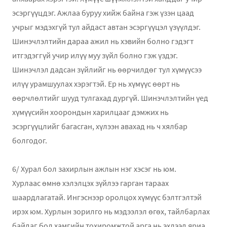
эсэргүүцдэг. Ажлаа буруу хийж байна гэж үзэн цаад
учрыг мэдэхгүй тул айдаст автан эсэргүүцэл үзүүлдэг.
Шинэчлэлтийн дараа ажил нь хэвийн болно гэдэгт
итгэдэггүй учир илүү муу зүйл болно гэж үздэг.
Шинэчлэл дадсан зүйлийг нь өөрчилдөг тул хүмүүсээ
илүү урамшуулах хэрэгтэй. Ер нь хүмүүс өөрт нь
өөрчлөлтийг шууд тулгахад дургүй. Шинэчлэлтийн үед
хүмүүсийн хоорондын харилцааг дэмжих нь
эсэргүүцлийг багасган, хүлээн авахад нь ч хялбар
болгодог.
6/ Хурал бол захирлын ажлын нэг хэсэг нь юм.
Хурлаас өмнө хэлэлцэх зүйлээ гарган тараах
шаардлагатай. Ингэснээр оролцох хүмүүс бэлтгэлтэй
ирэх юм. Хурлын зорилго нь мэдээлэл өгөх, тайлбарлах
байдаг бол хамгийн тохиромжтой арга нь эхлээд яриа