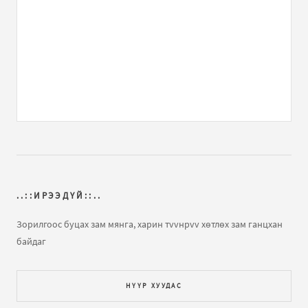
АНУ-ын их дээд сургуулиуудад 9 жил үнэгүй сурсан
минь
бичлэгт
Зочин:
chi mundag yum
Яаж сайхан амьдрах вэ?
бичлэгт
Зочин:
..
Охидуудаа хайрла!
бичлэгт
hosko:
goy shuleg shuu
b.yvuuhulan.
Эрдэмт хүн даруу
бичлэгт
Зочин:
АНУ-ын их дээд сургуулиуудад 9 жил үнэгүй сурсан
..::ИРЭЭДҮЙ::..
минь
бичлэгт
tatah:
сувдмаа гэжийшдэ...
Зорилгоос буцах зам мянга, харин тvvнрvv хөтлөх зам ганцхан
байдаг
Эмэгтэйчүүд эрчүүдээс юу хүсдэг вэ?
бичлэгт
xvv:
хахаха алдым байна... нээрээ бараг л үнэн байхоо
тээ.....
НҮҮР ХУУДАС