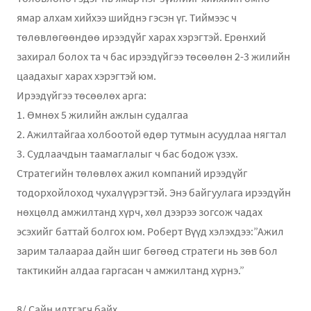
ямар алхам хийхээ шийднэ гэсэн үг. Тиймээс ч
төлөвлөгөөндөө ирээдүйг харах хэрэгтэй. Ерөнхий
захирал болох та ч бас ирээдүйгээ төсөөлөн 2-3 жилийн
цаадахыг харах хэрэгтэй юм.
Ирээдүйгээ төсөөлөх арга:
1. Өмнөх 5 жилийн ажлын судалгаа
2. Ажилтайгаа холбоотой өдөр тутмын асуудлаа нягтал
3. Судлаачдын таамаглалыг ч бас бодож үзэх.
Стратегийн төлөвлөх ажил компаний ирээдүйг
тодорхойлоход чухалүүрэгтэй. Энэ байгуулага ирээдүйн
нөхцөлд амжилтанд хүрч, хөл дээрээ зогсож чадах
эсэхийг баттай болгох юм. Роберт Вүүд хэлэхдээ:”Ажил
зарим талаараа дайн шиг бөгөөд стратеги нь зөв бол
тактикийн алдаа гаргасан ч амжилтанд хүрнэ.”
8/ Сайн илтгэгч байх