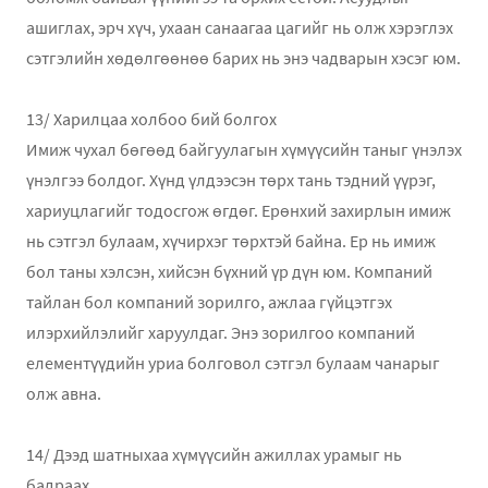
ашиглах, эрч хүч, ухаан санаагаа цагийг нь олж хэрэглэх
сэтгэлийн хөдөлгөөнөө барих нь энэ чадварын хэсэг юм.
13/ Харилцаа холбоо бий болгох
Имиж чухал бөгөөд байгуулагын хүмүүсийн таныг үнэлэх
үнэлгээ болдог. Хүнд үлдээсэн төрх тань тэдний үүрэг,
хариуцлагийг тодосгож өгдөг. Ерөнхий захирлын имиж
нь сэтгэл булаам, хүчирхэг төрхтэй байна. Ер нь имиж
бол таны хэлсэн, хийсэн бүхний үр дүн юм. Компаний
тайлан бол компаний зорилго, ажлаа гүйцэтгэх
илэрхийлэлийг харуулдаг. Энэ зорилгоо компаний
елементүүдийн уриа болговол сэтгэл булаам чанарыг
олж авна.
14/ Дээд шатныхаа хүмүүсийн ажиллах урамыг нь
бадраах