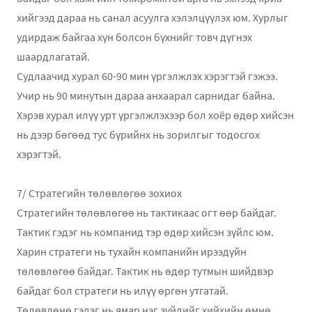
хийгээд дараа нь санал асуулга хэлэлцүүлэх юм. Хурлыг
удирдаж байгаа хүн болсон бүхнийг товч дүгнэх
шаардлагатай.
Судлаачид хурал 60-90 мин үргэлжлэх хэрэгтэй гэжээ.
Учир нь 90 минутын дараа анхаарал сарнидаг байна.
Хэрэв хурал илүү урт үргэлжлэхээр бол хоёр өдөр хийсэн
нь дээр бөгөөд тус бүрийнх нь зорилгыг тодосгох
хэрэгтэй.
7/ Стратегийн төлөвлөгөө зохиох
Стратегийн төлөвлөгөө нь тактикаас огт өөр байдаг.
Тактик гэдэг нь компанид тэр өдөр хийсэн зүйлс юм.
Харин стратеги нь тухайн компанийн ирээдүйн
төлөвлөгөө байдаг. Тактик нь өдөр тутмын шийдвэр
байдаг бол стратеги нь илүү өргөн утгатай.
Төлөвлөнө гэдэг нь ямар нэг зүйлийг хийхийн өмнө