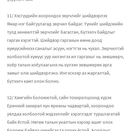
11/ Хэсгүүдийн хоорондох зөрчлийг шийдвэрлэх
Ямар нэг байгуулагад зөрчил байдаг. Үүнийг шийдэхийн
тулд хөнөөлтэй зөрчлийг багасган, бүтээлч байдлыг
гаргах хэрэгтэй. Шийдвэр гаргахын өмнө доод
хүмүүсийнхээ саналыг асуун, нэгтгэх нь чухал. Зөрчилтэй
холбоотой хүмүүс уур хилэнгээ ил гаргахыг нь зөвшөөрч,
хоёр талын хоёулаагынх нь хүлээн зөвшөөрөх арга
замыг олж шийдвэрлэнэ. Ингэснээр аз жаргалтай,
бүтээлч хамт олон болно.
12/ Хамгийн боломжтой, сайн тохиролцоонд хүрэх
Ерөнхий захирал хүн ярианы чадвартай, хоорондоо
уялдаа холбоотой мэдээллийг хэрэглэдэг туршлагатай
байх ёстой. Нөгөө талын уналтын хэрээр ашиг олох
боломж байвал үүнийгээ та орхих ёстой. Асуудлыг