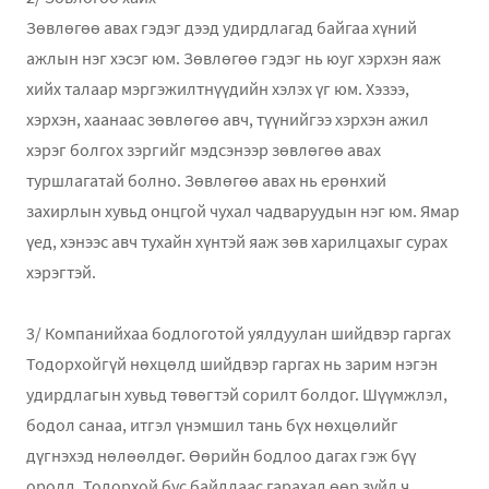
Зөвлөгөө авах гэдэг дээд удирдлагад байгаа хүний
ажлын нэг хэсэг юм. Зөвлөгөө гэдэг нь юуг хэрхэн яаж
хийх талаар мэргэжилтнүүдийн хэлэх үг юм. Хэзээ,
хэрхэн, хаанаас зөвлөгөө авч, түүнийгээ хэрхэн ажил
хэрэг болгох зэргийг мэдсэнээр зөвлөгөө авах
туршлагатай болно. Зөвлөгөө авах нь ерөнхий
захирлын хувьд онцгой чухал чадваруудын нэг юм. Ямар
үед, хэнээс авч тухайн хүнтэй яаж зөв харилцахыг сурах
хэрэгтэй.
3/ Компанийхаа бодлоготой уялдуулан шийдвэр гаргах
Тодорхойгүй нөхцөлд шийдвэр гаргах нь зарим нэгэн
удирдлагын хувьд төвөгтэй сорилт болдог. Шүүмжлэл,
бодол санаа, итгэл үнэмшил тань бүх нөхцөлийг
дүгнэхэд нөлөөлдөг. Өөрийн бодлоо дагах гэж бүү
оролд. Тодорхой бус байдлаас гарахад өөр зүйл ч