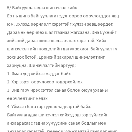
5/ Байгууллагадаа шинэчлэл хийх
Ер нь шинэ байгууллага гэдэг өөрөө өөрчлөгддөг явц
юм. Эхлээд өөрчлөлт хэрэгтэйг хүлээн зөвшөөрдөг.
Дараа нь өөрчлөх шалтгаанаа жагсаана. Энэ бүхнийг
хийсний дараа шинэчлэлээ хянах хэрэгтэй. Хийх
шинэчлэлтийн нөхцөлийн дагуу зохион байгуулалт ч
зохицох ёстой. Ерөнхий захирал шинэчлэлтийг
хариуцна. Шинэчлэлтийн аргууд:
1. Ямар үед хийхээ мэддэг байх
2. Хэр зэрэг өөрчлөхөө тодорхойлох
3. Энд гарч ирэх сэтгэл санаа болон оюун ухааны
өөрчлөлтийг мэдэх
4. Үймээн бага гаргуулах чадвартай байх.
Байгуулагадаа шинэчлэл хийхэд эдгээр зүйлсийг
анхаарахаас гадна хүмүүсийн санал бодлыг мөн
анхаарах хэрэгтэй. Хүмүүс шүүмжлэлтэй ханддаг учир