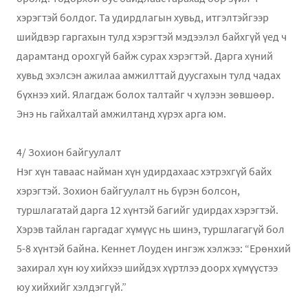
хэрэгтэй болдог. Та удирдлагын хувьд, итгэлтэйгээр
шийдвэр гаргахын тулд хэрэгтэй мэдээлэл байхгүй үед ч
дарамтанд орохгүй байж сурах хэрэгтэй. Дарга хүний
хувьд эхэлсэн ажилаа амжилттай дуусгахын тулд чадах
бүхнээ хий. Ялагдаж болох талтайг ч хүлээн зөвшөөр.
Энэ нь гайхалтай амжилтанд хүрэх арга юм.
4/ Зохион байгуулалт
Нэг хүн таваас найман хүн удирдахаас хэтрэхгүй байх
хэрэгтэй. Зохион байгуулалт нь бүрэн болсон,
туршлагатай дарга 12 хүнтэй багийг удирдах хэрэгтэй.
Хэрэв тайлан гаргадаг хүмүүс нь шинэ, туршлагагүй бол
5-8 хүнтэй байна. Кеннет Лоуден ингэж хэлжээ: “Ерөнхий
захирал хүн юу хийхээ шийдэх хүртлээ доорх хүмүүстээ
юу хийхийг хэлдэггүй.”