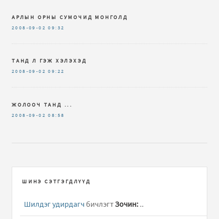
АРЛЫН ОРНЫ СУМОЧИД МОНГОЛД
2008-09-02
09:32
ТАНД Л ГЭЖ ХЭЛЭХЭД
2008-09-02
09:22
ЖОЛООЧ ТАНД ...
2008-09-02
08:58
ШИНЭ СЭТГЭГДЛҮҮД
Шилдэг удирдагч
бичлэгт
Зочин:
..