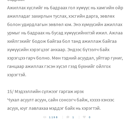
Ажиллах хүслийг нь бадраах гол хүмүүс нь хамгийн ойр
ажилладаг захирлын туслах, хэсгийн дарга, зөвлөх
болон удирдлагын зөвлөл юм. Энэ хүмүүсийн ажиллах
урмыг нь бадраах нь бусад хүмүүсийнхтэй ижил. Ажлаа
хийлгэхийг бодож байгаа бол танд ажиллаж байгаа
хүмүүсийн хэрэгцээг анхаар. Эндээс бүтээлч байх
хэрэгцээ гарч болно. Мөн тэдний асуудал, уйтгар гуниг,
ганцаар ажиллах гэсэн хүсэл гээд бүхнийг ойлгох
хэрэгтэй.
15/ Мэдээллийн сүлжээг гаргаж ирэх
Чухал асуулт асуун, сайн сонсогч байж, хэзээ хэнээс
асуух, юуг лавлахаа мэддэг байх нь хэрэгтэй.
1198
1
0