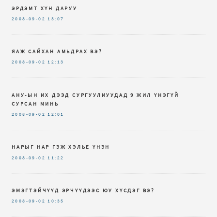
ЭРДЭМТ ХҮН ДАРУУ
2008-09-02
13:07
ЯАЖ САЙХАН АМЬДРАХ ВЭ?
2008-09-02
12:13
АНУ-ЫН ИХ ДЭЭД СУРГУУЛИУУДАД 9 ЖИЛ ҮНЭГҮЙ
СУРСАН МИНЬ
2008-09-02
12:01
НАРЫГ НАР ГЭЖ ХЭЛЬЕ ҮНЭН
2008-09-02
11:22
ЭМЭГТЭЙЧҮҮД ЭРЧҮҮДЭЭС ЮУ ХҮСДЭГ ВЭ?
2008-09-02
10:35