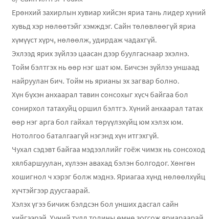
Ерөнхий захирлын хувиар хийсэн яриа тань лидер хүний
хувьд хэр нөлөөтэйг хэмждэг. Сайн төлөвлөөгүй яриа
хүмүүст хүрч, нөлөөлж, удирдаж чадахгүй.
Эхлээд ярих зүйлээ цаасан дээр буулгаснаар эхэлнэ.
Тойм бэлтгэх нь өөр нэг шат юм. Бичсэн зүйлээ уншаад
найруулан бич. Тойм нь ярианы эх загвар болно.
Хүн бүхэн анхаарал тавин сонсохыг хүсч байгаа бол
сонирхол татахуйц оршил бэлтгэ. Хүний анхаарал татах
өөр нэг арга бол гайхал төрүүлэхүйц юм хэлэх юм.
Нотолгоо баталгаагүй нэгэнд хүн итгэхгүй.
Чухал сэдэвт байгаа мэдээллийг гоёж чимэх нь сонсоход
хялбаршуулан, хүлээн авахад бэлэн болгодог. Хөнгөн
хошигнол ч хэрэг болж мэднэ. Яриагаа хүнд нөлөөлхүйц
хүчтэйгээр дуусгаарай.
Хэлэх үгээ бичиж бэлдсэн бол унших дасгал сайн
хийгээрэй. Үүний тулд толины өмнө зогсож яриараарай.